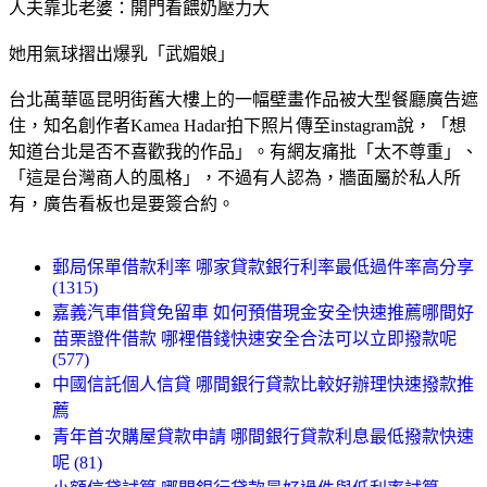
人夫靠北老婆：開門看餵奶壓力大
她用氣球摺出爆乳「武媚娘」
台北萬華區昆明街舊大樓上的一幅壁畫作品被大型餐廳廣告遮
住，知名創作者Kamea Hadar拍下照片傳至instagram說，「想
知道台北是否不喜歡我的作品」。有網友痛批「太不尊重」、
「這是台灣商人的風格」，不過有人認為，牆面屬於私人所
有，廣告看板也是要簽合約。
郵局保單借款利率 哪家貸款銀行利率最低過件率高分享
(1315)
嘉義汽車借貸免留車 如何預借現金安全快速推薦哪間好
苗栗證件借款 哪裡借錢快速安全合法可以立即撥款呢
(577)
中國信託個人信貸 哪間銀行貸款比較好辦理快速撥款推
薦
青年首次購屋貸款申請 哪間銀行貸款利息最低撥款快速
呢 (81)