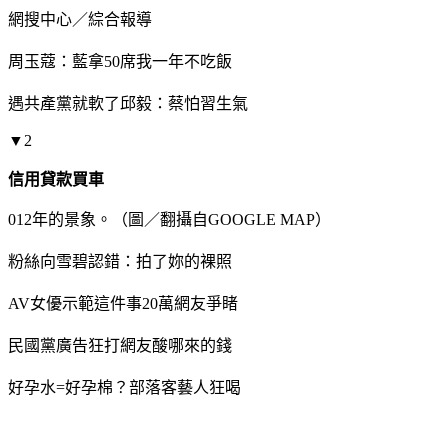
網搜中心／綜合報導
周玉蔻：藍拿50席我一年不吃飯
遇共產黨就軟了邱毅：蔡怕習生氣
▼2
信用貸款買車
012年的景象。（圖／翻攝自GOOGLE MAP）
粉絲向雪碧認錯：拍了妳的裸照
AV女優示範這件事20萬網友爭睹
民國黨廣告狂打網友酸哪來的錢
好孕水=好孕棉？部落客藝人狂喝