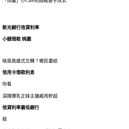
「炫腹」小Case她挑戰雙手炫乳
新光銀行信貸利率
小額借款 桃園
啥是高雄式左轉？鄉民畫給
信用卡借款利息
你看
深蹲爆乳正妹主播臧芮軒超
信貸利率最低銀行
殺