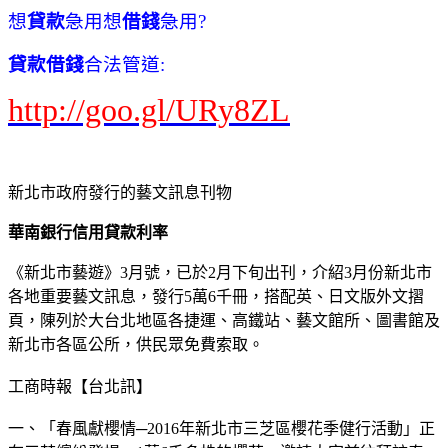
想
貸款
急用想
借錢
急用?
貸款借錢
合法管道:
http://goo.gl/URy8ZL
新北市政府發行的藝文訊息刊物
華南銀行信用貸款利率
《新北市藝遊》3月號，已於2月下旬出刊，介紹3月份新北市
各地重要藝文訊息，發行5萬6千冊，搭配英、日文版外文摺
頁，陳列於大台北地區各捷運、高鐵站、藝文館所、圖書館及
新北市各區公所，供民眾免費索取。
工商時報【台北訊】
一、「春風獻櫻情─2016年新北市三芝區櫻花季健行活動」正