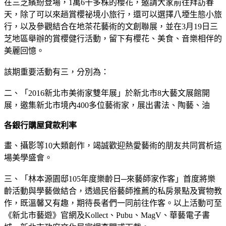
在三芝繽紛登場，1萬6千多株的櫻花，邀請大家前往拜訪春
天，除了可以來趟賞櫻祕境小旅行，還可以選擇八堙生態小旅
行，以及參觀結合在地茶花藝術的文創聯展，並在3月19日三
芝地區舉辦的賞櫻健行活動，留下有櫻花、美食、音樂相伴的
美麗回憶。
該期重要活動有三，分別為：
二、「2016新北市美術家雙年展」於新北市8大藝文展館開
展，邀集新北市境內400多位藝術家，展出書法、陶藝、油
各銀行購屋貸款利率
畫、攝影等10大類創作，竭誠歡迎熱愛藝術的朋友共同賞析這
場美學盛會。
三、「林本源園邸105年度樂齡日─來藝師家作客」首度將樂
齡活動與學藝做結合，透過民俗藝師推薦的私房景點及實物教
作，既溫馨又有趣，期待長者們一同前往作客。以上活動可至
《新北市藝遊》官網及Kollect、Pubu、MagV、華藝電子書