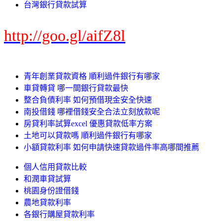
台灣銀行貸款試算
http://goo.gl/aifZ8l
青年創業貸款資格 順利過件銀行有哪家
車貸轉貸 哪一間銀行貸款最快
整合負債利率 如何預借現金安全快速
南投借錢 哪裡借錢安全合法立刻放款呢
房貸利率試算excel 優惠貸款低率方案
土地可以貸款嗎 順利過件銀行有哪家
小額貸款利率 如何申請快速貸款過件率高哪間推薦
個人信用貸款比較
和潤車貸試算
桃園身份證借錢
農地貸款利率
各銀行購屋貸款利率