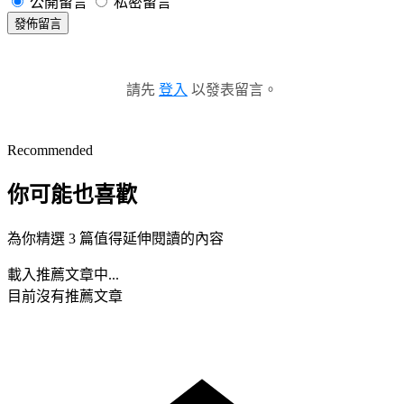
公開留言
私密留言
發佈留言
請先
登入
以發表留言。
Recommended
你可能也喜歡
為你精選 3 篇值得延伸閱讀的內容
載入推薦文章中...
目前沒有推薦文章