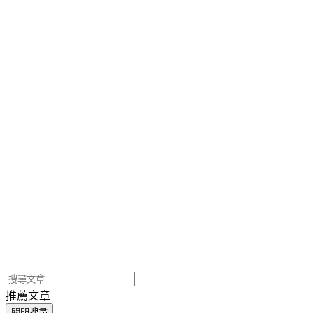
推薦文章
關閉搜尋