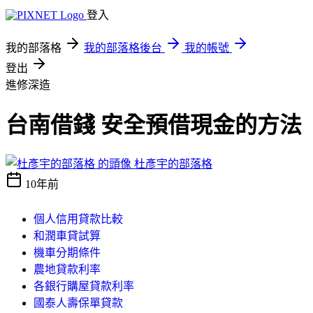
登入
我的部落格
我的部落格後台
我的帳號
登出
進修深造
台南借錢 安全預借現金的方法
杜彥宇的部落格
10年前
個人信用貸款比較
和潤車貸試算
機車分期條件
農地貸款利率
各銀行購屋貸款利率
國泰人壽保單貸款