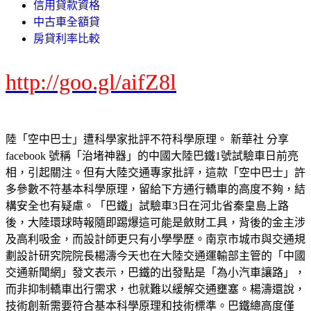
信用貸款資格
中古車全額貸
房貸利率比較
http://goo.gl/aifZ8l
陸「空中巴士」遭科學家批評不符科學原理。 新華社 分享
facebook 號稱「治堵神器」的中國大陸巴鐵1號試驗車日前亮
相，引起關注。但有大陸交通專家批評，這款「空中巴士」許
多參數不符基本科學原理，留給下方通行轎車的高度不夠，結
構安全也有疑慮。「巴鐵」試驗車3日在河北省秦皇島上路
後，大陸環球時報隨即踢爆這可能是斂財工具，背後的金主涉
及高利吸金，而設計師更只有小學學歷。南京市城市與交通規
劃設計研究院院長楊濤今天也在大陸交通運輸部主管的「中國
交通新聞網」發文表示，巴鐵的出發點是「為小汽車讓路」，
而非抑制轎車出行需求，也就難以緩解交通壅塞。楊濤還說，
技術創新需要符合基本科學原理和技術標準。巴鐵總高度僅