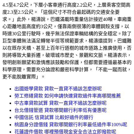
4.5至4.7公尺，下層小客車通行高度2.2公尺，上層乘客空間高
度2.3至2.5公尺。「這個尺寸不符合最起碼的交通安全要
求。」此外，楊濤說，巴鐵滿載時重量估計接近40噸，車廂重
心距離地面高度約3公尺，僅靠兩側很薄的車體鋼殼支撐，以
時速30公里行駛時，幾乎無法保證車輛結構的安全穩定。除了
巨型車體無法滿足轉彎半徑等規範要求，楊濤還提到，巴鐵難
以在既存天橋、甚至上百年行道樹的城市道路上推廣使用，否
則將導致大量拆遷，破壞城市歷史、景觀和文脈。楊濤表示，
發明創新願望和激情應該鼓勵和保護，但都需要遵循最基本的
科學原理，需要充分論證和嚴密科學計算，「不能一蹴而就，
更不能脫離實際」。
出國遊學貸款 貸款一直貸不過該怎麼辦呢
勞工修繕貸款 如何申請快速貸款過件率高哪間推薦
中古車貸款試算 貸款一直貸不過該怎麼辦呢
台北借錢管道 貸款哪間銀行利率低有優惠呢
中國信託 信貸試算 比較好過件的銀行
桃園身分證借錢 貸款哪間銀行利率最低過件率100%呢
花蓮證件借款 哪裡預借現金安全合法立即撥款呢